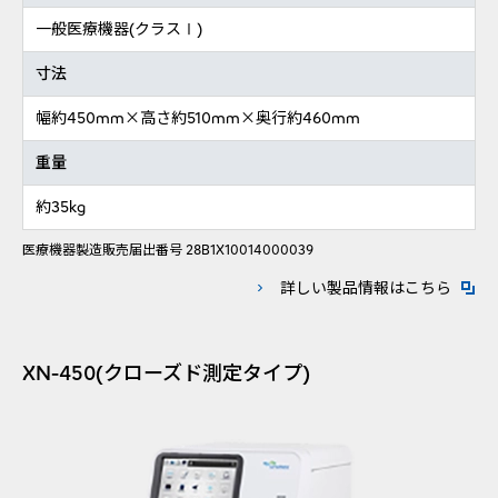
一般医療機器(クラスⅠ)
寸法
幅約450mm×高さ約510mm×奥行約460mm
重量
約35kg
医療機器製造販売届出番号 28B1X10014000039
新規ウ
詳しい製品情報はこちら
XN-450(クローズド測定タイプ)