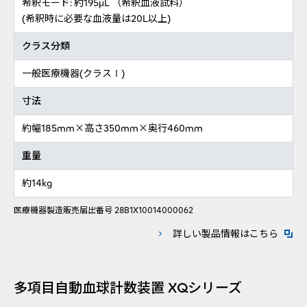
希釈モード: 約195μL （希釈血液試料）
(希釈時に必要な血液量は20L以上)
クラス分類
一般医療機器(クラスⅠ)
寸法
約幅185mm×高さ350mm×奥行460mm
重量
約14kg
医療機器製造販売届出番号 28B1X10014000062
新規ウ
詳しい製品情報はこちら
多項目自動血球計数装置 XQシリーズ