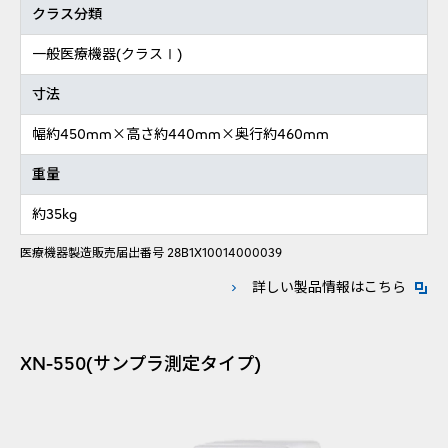
クラス分類
一般医療機器(クラスⅠ)
寸法
幅約450mm×高さ約440mm×奥行約460mm
重量
約35kg
医療機器製造販売届出番号 28B1X10014000039
新規ウ
詳しい製品情報はこちら
XN-550(サンプラ測定タイプ)