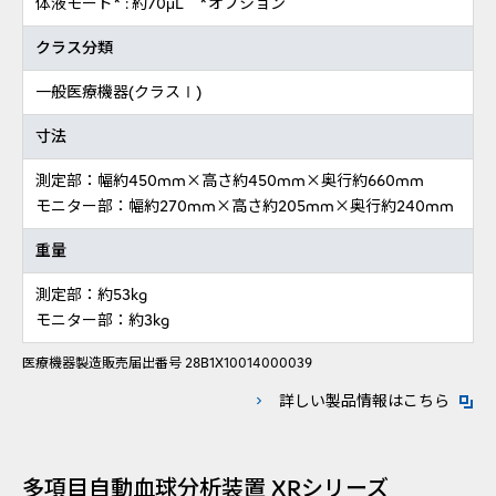
体液モード* : 約70μL *オプション
クラス分類
一般医療機器(クラスⅠ)
寸法
測定部：幅約450mm×高さ約450mm×奥行約660mm
モニター部：幅約270mm×高さ約205mm×奥行約240mm
重量
測定部：約53kg
モニター部：約3kg
医療機器製造販売届出番号 28B1X10014000039
新規ウ
詳しい製品情報はこちら
多項目自動血球分析装置 XRシリーズ