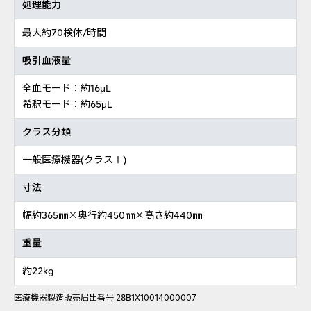
処理能力
最大約70検体/時間
吸引血液量
全血モード：約16μL
希釈モード：約65μL
クラス分類
一般医療機器(クラスⅠ)
寸法
幅約365㎜×奥行約450㎜×高さ約440㎜
重量
約22kg
医療機器製造販売届出番号 28B1X10014000007