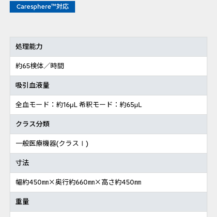
Caresphere™対応
処理能力
約65検体／時間
吸引血液量
全血モード：約16μL 希釈モード：約65μL
クラス分類
一般医療機器(クラスⅠ)
寸法
幅約450㎜×奥行約660㎜×高さ約450㎜
重量