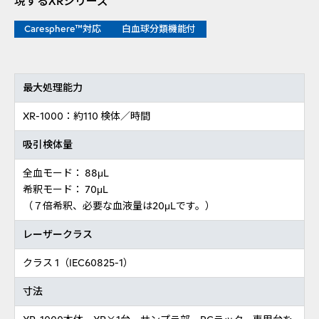
現するXRシリーズ
Caresphere™対応
白血球分類機能付
最大処理能力
XR-1000：約110 検体／時間
吸引検体量
全血モード： 88μL
希釈モード： 70μL
（７倍希釈、必要な血液量は20μLです。）
レーザークラス
クラス 1（IEC60825-1）
寸法