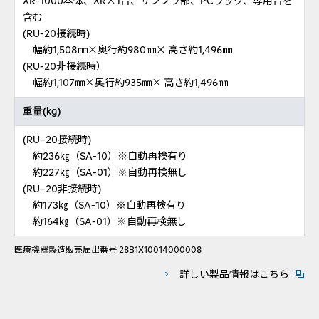
XR-1000本体、XR×1台、サンプラ部、PCラック、専用台を
含む
(RU-20接続時)
幅約1,508㎜×奥行約980㎜× 高さ約1,496㎜
(RU-20非接続時）
幅約1,107㎜×奥行約935㎜× 高さ約1,496㎜
重量(kg)
(RU–20接続時)
約236㎏（SA-10）※自動再検有り
約227㎏（SA-01）※自動再検無し
(RU–20非接続時)
約173㎏（SA-10）※自動再検有り
約164㎏（SA-01）※自動再検無し
医療機器製造販売届出番号 28B1X10014000008
新規ウ
詳しい製品情報はこちら