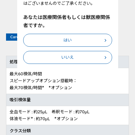
はございませんのでご了承ください。
あなたは医療関係者もしくは獣医療関係
者ですか。
Caresphere™対応
白血球分類機能付
はい
いいえ
処理能力
最大60検体/時間
スピードアップオプション搭載時：
最大70検体/時間* *オプション
吸引検体量
全血モード : 約25μL 希釈モード : 約70μL
体液モード* : 約70μL *オプション
クラス分類